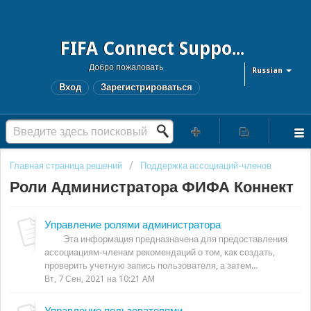
FIFA Connect Support and FCMS Support
Добро пожаловать
Russian
Вход
Зарегистрироваться
Главная страница решений
Поддержка ассоциаций-членов
Роли Aдминистратора ФИФА Коннект
Управление ролями администратора
Эта информация предназначена для предоставления
ассоциациям-членам рекомендаций о том, как создать,
проверить учетную запись пользователя, а затем...
Вт, 7 Сен, 2021 на 10:21 AM
Управление пользователями